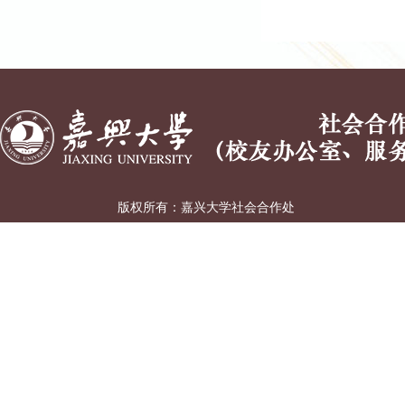
版权所有：嘉兴大学
社会合作处
（校友办公室、服务嘉兴办公室）
地址:浙江省嘉兴市广穹路899号 丨 邮编:314001 丨
浙ICP备12033620号