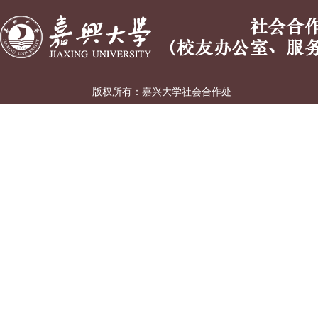
版权所有：嘉兴大学
社会合作处
（校友办公室、服务嘉兴办公室）
地址:浙江省嘉兴市广穹路899号 丨 邮编:314001 丨
浙ICP备12033620号