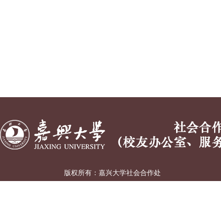
版权所有：嘉兴大学
社会合作处
（校友办公室、服务嘉兴办公室）
地址:浙江省嘉兴市广穹路899号 丨 邮编:314001 丨
浙ICP备12033620号