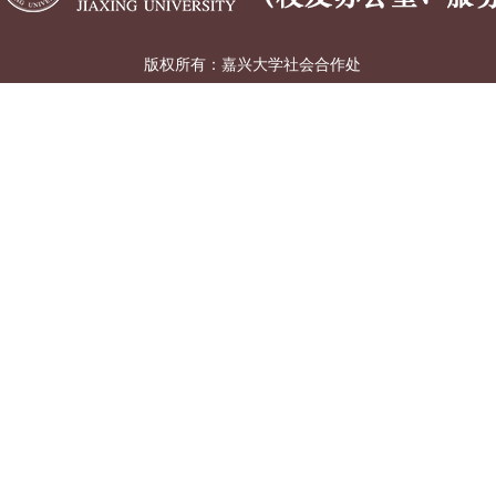
版权所有：嘉兴大学
社会合作处
（校友办公室、服务嘉兴办公室）
地址:浙江省嘉兴市广穹路899号 丨 邮编:314001 丨
浙ICP备12033620号